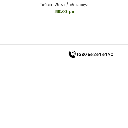
Табагін 75 мг / 56 капсул
380.00
грн
+380 66 364 64 90