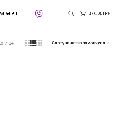
64 64 90
0
/
0.00
ГРН
18
24