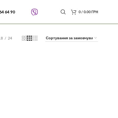
64 64 90
0
/
0.00
ГРН
18
24