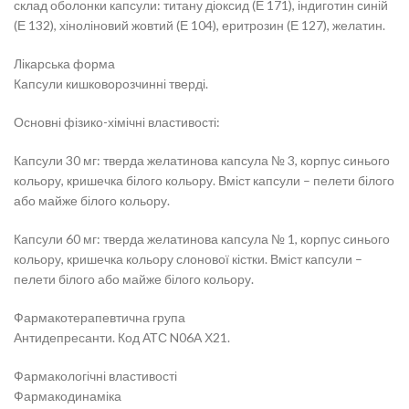
склад оболонки капсули: титану діоксид (Е 171), індиготин синій
(Е 132), хіноліновий жовтий (Е 104), еритрозин (Е 127), желатин.
Лікарська форма
Капсули кишковорозчинні тверді.
Основні фізико-хімічні властивості:
Капсули 30 мг: тверда желатинова капсула № 3, корпус синього
кольору, кришечка білого кольору. Вміст капсули – пелети білого
або майже білого кольору.
Капсули 60 мг: тверда желатинова капсула № 1, корпус синього
кольору, кришечка кольору слонової кістки. Вміст капсули –
пелети білого або майже білого кольору.
Фармакотерапевтична група
Антидепресанти. Код АТС N06А Х21.
Фармакологічні властивості
Фармакодинаміка