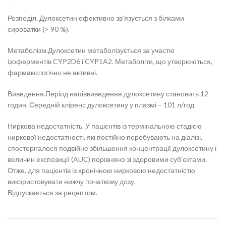
Розподіл. Дулоксетин ефективно зв’язується з білками
сироватки (> 90 %).
Метаболізм.Дулоксетин метаболізується за участю
ізоферментів CYP2D6 і CYP1A2. Метаболіти, що утворюються,
фармакологічно не активні.
Виведення.Період напіввиведення дулоксетину становить 12
годин. Середній кліренс дулоксетину у плазмі – 101 л/год.
Ниркова недостатність. У пацієнтів із термінальною стадією
ниркової недостатності, які постійно перебувають на діалізі,
спостерігалося подвійне збільшення концентрації дулоксетину і
величин експозиції (AUC) порівняно зі здоровими суб’єктами.
Отже, для пацієнтів із хронічною нирковою недостатністю
використовувати нижчу початкову дозу.
Відпускається за рецептом.