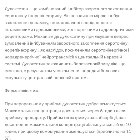
Дулоксетин – це комбінований інгібітор зворотного захоплення
серотоніну і норепінефрину. Він незначною мірою інгібує
захоплення допаміну, не має значної спорідненості з
гістаміновими і допаміновими, холінергічними і адренергічними
рецепторами. Механізм дії дулоксетину при лікуванні депресії
зумовлений інгібуванням зворотного захоплення серотоніну і
норепінефрину і, як наслідок, посиленням серотонінергічної і
норадренергічної нейротрансмісії у центральній нервовій
системі. Дулоксетин також чинить болезаспокійливу дію, що,
імовірно, є результатом уповільнення передачі больових
імпульсів у центральній нервовій системі.
Фармакокінетика
При пероральному прийомі дулоксетин добре всмоктується.
Максимальна концентрація досягається через 6 годин після
прийому препарату. Прийом їжі затримує час абсорбції, час
досягнення максимальної концентрації збільшується з 6 до 10
годин, при цьому всмоктування зменшується (приблизно на 11
%).