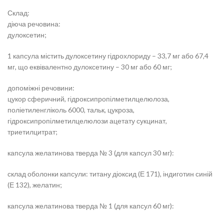
Склад:
діюча речовина:
дулоксетин;
1 капсула містить дулоксетину гідрохлориду – 33,7 мг або 67,4
мг, що еквівалентно дулоксетину – 30 мг або 60 мг;
допоміжні речовини:
цукор сферичний, гідроксипропілметилцелюлоза,
поліетиленгліколь 6000, тальк, цукроза,
гідроксипропілметилцелюлози ацетату сукцинат,
триетилцитрат;
капсула желатинова тверда № 3 (для капсул 30 мг):
склад оболонки капсули: титану діоксид (Е 171), індиготин синій
(Е 132), желатин;
капсула желатинова тверда № 1 (для капсул 60 мг):