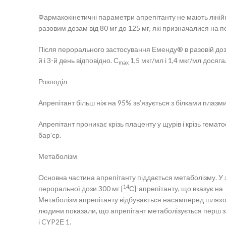
Фармакокінетичні параметри апрепітанту не мають лінійн
разовим дозам від 80 мг до 125 мг, які призначалися на 
Після перорального застосування Еменду® в разовій дозі 
й і 3-й день відповідно. С
1,5 мкг/мл і 1,4 мкг/мл досяг
max
Розподіл
Апрепітант більш ніж на 95% зв’язується з білками плаз
Апрепітант проникає крізь плаценту у щурів і крізь гема
бар’єр.
Метаболізм
Основна частина апрепітанту піддається метаболізму. У 
14
пероральної дози 300 мг [
С]-апрепітанту, що вказує на 
Метаболізм апрепітанту відбувається насамперед шляхом
людини показали, що апрепітант метаболізується перш 
і CYP2Е 1.