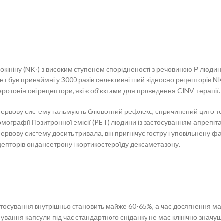
окініну (NK
) з високим ступенем спорідненості з речовиною Р людини
1
нт був принаймні у 3000 разів селективні ший відносно рецепторів N
серотонін ові рецептори, які є об’єктами для проведення CINV-терапії.
у нервову систему гальмують блювотний рефлекс, спричинений цито 
мографії Позитронної емісії (PET) людини із застосуванням апрепітан
ервову систему досить тривала, він пригнічує гостру і уповільнену 
цепторів ондансетрону і кортикостероїду дексаметазону.
стосування внутрішньо становить майже 60-65%, а час досягнення ма
ування капсули під час стандартного сніданку не має клінічно значущ