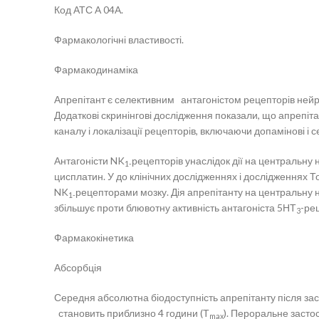
Код АТС А 04А.
Фармакологічні властивості.
Фармакодинаміка
Апрепітант є селективним антагоністом рецепторів нейр
Додаткові скринінгові дослідження показали, що апрепіта
каналу і локалізації рецепторів, включаючи допамінові і 
Антагоністи NK
рецепторів унаслідок дії на центральн
1-
цисплатин. У до клінічних дослідженнях і дослідженнях То
NK
рецепторами мозку. Дія апрепітанту на центральну н
1-
збільшує проти блювотну активність антагоніста 5НТ
-ре
3
Фармакокінетика
Абсорбція
Середня абсолютна біодоступність апрепітанту після за
становить приблизно 4 години (Т
). Пероральне застос
max