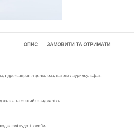
ОПИС
ЗАМОВИТИ ТА ОТРИМАТИ
а, гідроксипропіл целюлоза, натрію лаурилсульфат.
 заліза та жовтий оксид заліза.
коджаючі нудоті засоби.