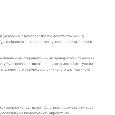
 (речовина Р-нейропептид із сімейства тахікінінів).
K
ніж відносно іншого ферменту, переносника, йонного
1,
токсичними хіміотерапевтичними препаратами, такими як
ту було показано, що він проникає в мозок і зв’язується з
фазу блювотного рефлексу, спричиненого цисплатином, і
ксимальної концентрації (С
) препарату в плазмі крові
max
ого впливу на біодоступність апрепітанту.