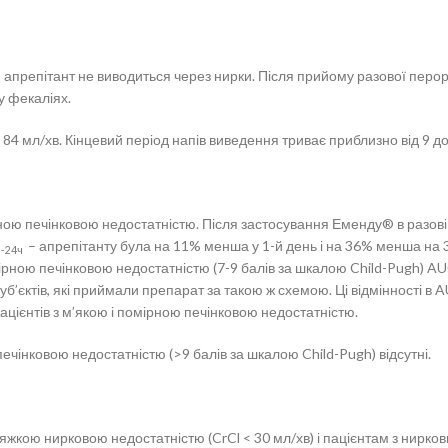
апрепітант не виводиться через нирки. Після прийому разової перора
у фекаліях.
 84 мл/хв. Кінцевий період напів виведення триває приблизно від 9 до
 печінковою недостатністю. Після застосування Еменду® в разовій доз
– апрепітанту була на 11% менша у 1-й день і на 36% менша на 3-й
0-24ч
ірною печінковою недостатністю (7-9 балів за шкалою Child-Pugh) A
суб’єктів, які приймали препарат за такою ж схемою. Ці відмінності в 
ієнтів з м’якою і помірною печінковою недостатністю.
 печінковою недостатністю (>9 балів за шкалою Child-Pugh) відсутні.
жкою нирковою недостатністю (CrCl < 30 мл/хв) і пацієнтам з ниркови