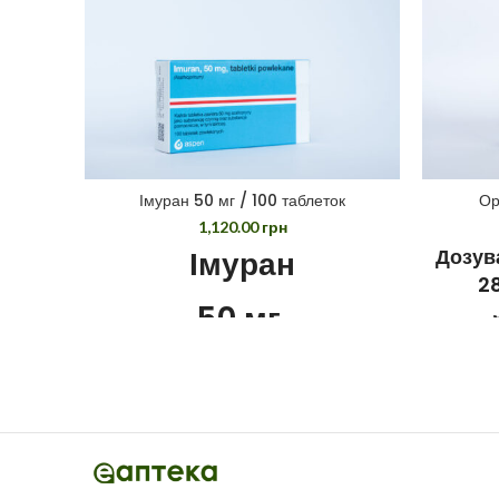
Імуран 50 мг / 100 таблеток
Ор
1,120.00
грн
Імуран
Дозува
28
50 мг.
100 табл.