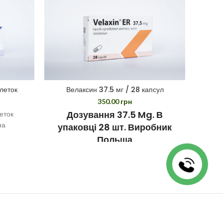
OUT
леток
Велаксин 37.5 мг / 28 капсул
Урс
350.00
грн
Дозування 37.5 Mg.
В
леток
Дозу
на
упаковці 28 шт.
Виробник
Польща