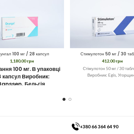
унгал 100 мг / 28 капсул
Стимулотон 50 мг / 30 таб
1,180.00
грн
412.00
грн
ння 100 мг. В упаковці
Стімулотон 50 мг / 30 таб
Виробник: Egis, Угорщи
 капсул Виробник:
Janssen, Бельгія
+380 66 364 64 90