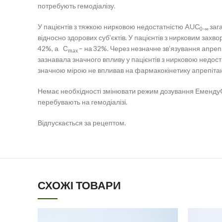
потребують гемодіалізу.
У пацієнтів з тяжкою нирковою недостатністю AUС
заг
0-∞
відносно здорових суб’єктів. У пацієнтів з нирковим захв
42%, а С
– на
32%. Через незначне зв’язування апреп
max
зазнавала значного впливу у пацієнтів з нирковою недоста
значною мірою не впливав на фармакокінетику апрепітант
Немає необхідності змінювати режим дозування Еменду® д
перебувають на гемодіалізі.
Відпускається за рецептом.
СХОЖІ ТОВАРИ