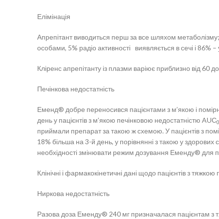
Елімінація
Апрепітант виводиться перш за все шляхом метаболізму; 
особами, 5% радіо активності виявляється в сечі і 86% – 
Кліренс апрепітанту із плазми варіює приблизно від 60 до
Печінкова недостатність
Еменд® добре переносився пацієнтами з м’якою і помірною
день у пацієнтів з м’якою печінковою недостатністю AUС
приймали препарат за такою ж схемою. У пацієнтів з пом
18% більша на 3-й день, у порівнянні з такою у здорових 
необхідності змінювати режим дозування Еменду® для пац
Клінічні і фармакокінетичні дані щодо пацієнтів з тяжкою
Ниркова недостатність
Разова доза Еменду® 240 мг призначалася пацієнтам з тя