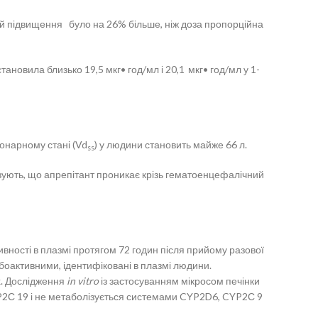
дей підвищення було на 26% більше, ніж доза пропорційна
становила близько 19,5 мкг• год/мл і 20,1
мкг• год/мл у 1-
іонарному стані (Vd
) у людини становить майже 66 л.
ss
казують, що апрепітант проникає крізь гематоенцефалічний
вності в плазмі протягом 72 годин після прийому разової
лабоактивними, ідентифіковані в плазмі людини.
х. Дослідження
in vitro
із застосуванням мікросом печінки
2С 19 і не метаболізується системами CYP2D6, CYP2С 9