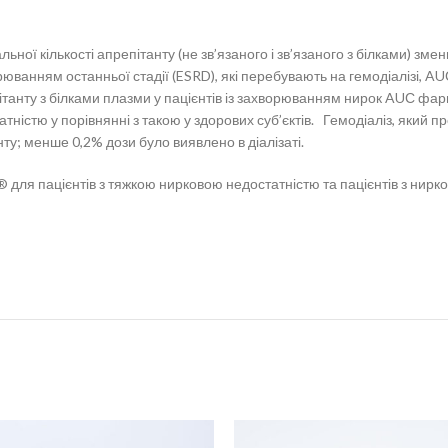
альної кількості апрепітанту (не зв’язаного і зв’язаного з білками) з
орюванням останньої стадії (ESRD), які перебувають на гемодіалізі, A
ітанту з білками плазми у пацієнтів із захворюванням нирок AUС фар
тністю у порівнянні з такою у здорових суб’єктів. Гемодіаліз, який п
у; менше 0,2% дози було виявлено в діалізаті.
ля пацієнтів з тяжкою нирковою недостатністю та пацієнтів з нирков