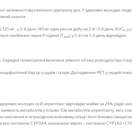
ої залежності від клінічного діапазону доз. У здорових молодих лю
повний шлунок.
125 мг у 1-й день і 80 мг один раз на добу на 2-й і 3-й день AUC
0-24
алася приблизно через 4 години (Т
) у 1-й і на 3-й день відповідно.
max
ми. Середня геометрична величина уявного об’єму розподілу при стац
тоенцефалічний бар’єр у щурів і тхорів. Дослідження РЕТ у людей по
здорових молодих осіб апрепітант відповідає майже за 24% радіо акти
наявність метаболітів у плазмі. Сім метаболітів апрепітанту, які є с
 окислення в тетрагідрооксаліновому кільці і його бокових ланцюга
за все системою CYP3A4, незначною мірою – системою CYP1A2 і CYP