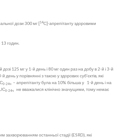
14
льної дози 300 мг [
С]-апрепітанту здоровими
 13 годин.
і 125 мг у 1-й день і 80 мг один раз на добу в 2-й і 3-й
 день у порівнянні з такою у здорових суб’єктів, які
UС
– апрепітанту була на 10% більша у 1-й день і на
0-24ч
AUС
не вважалися клінічно значущими, тому немає
0-24ч
м захворюванням останньої стадії (ESRD), які