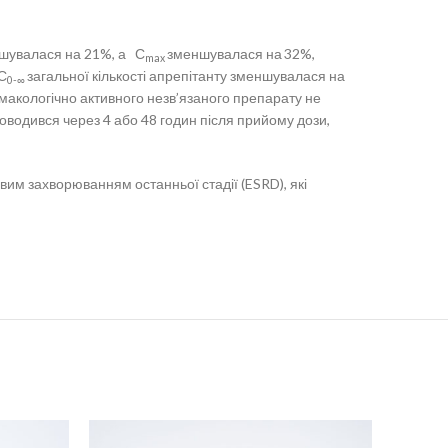
меншувалася на 21%, а С
зменшувалася на
32%,
max
UС
загальної кількості апрепітанту зменшувалася на
0-∞
макологічно активного незв’язаного препарату не
роводився через 4 або 48 годин після прийому дози,
им захворюванням останньої стадії (ESRD), які
SOLD