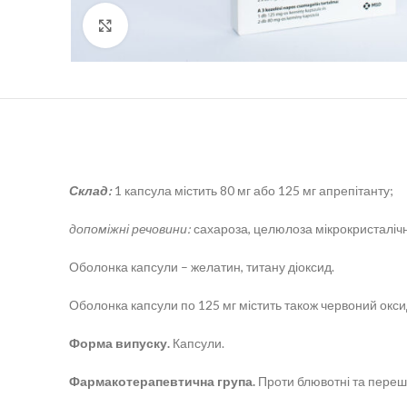
Click to enlarge
Склад:
1 капсула містить 80 мг або 125 мг апрепітанту;
допоміжні речовини:
сахароза, целюлоза мікрокристалічн
Оболонка капсули – желатин, титану діоксид.
Оболонка капсули по 125 мг містить також червоний оксид
Форма випуску.
Капсули.
Фармакотерапевтична група.
Проти блювотні та переш