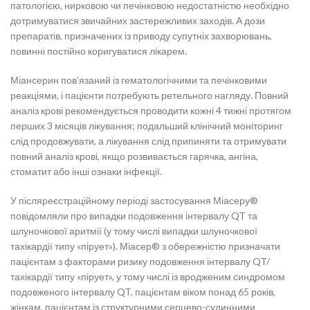
патологією, нирковою чи печінковою недостатністю необхідно
дотримуватися звичайних застережливих заходів. А дози
препаратів, призначених із приводу супутніх захворювань,
повинні постійно коригуватися лікарем.
Міансерин пов’язаний із гематологічними та печінковими
реакціями, і пацієнти потребують ретельного нагляду. Повний
аналіз крові рекомендується проводити кожні 4 тижні протягом
перших 3 місяців лікування; подальший клінічний моніторинг
слід продовжувати, а лікування слід припиняти та отримувати
повний аналіз крові, якщо розвивається гарячка, ангіна,
стоматит або інші ознаки інфекції.
У післяреєстраційному періоді застосування Міасеру®
повідомляли про випадки подовження інтервалу QT та
шлуночкової аритмії (у тому числі випадки шлуночкової
тахікардії типу «пірует»). Міасер® з обережністю призначати
пацієнтам з факторами ризику подовження інтервалу QT/
тахікардії типу «пірует», у тому числі із вродженим синдромом
подовженого інтервалу QT, пацієнтам віком понад 65 років,
жінкам, пацієнтам із структурними серцево-судинними