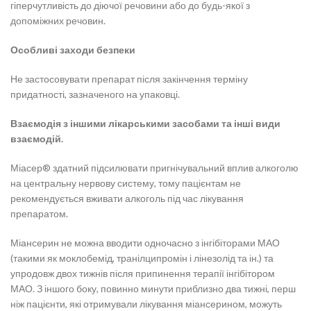
гіперчутливість до діючої речовини або до будь-якої з
допоміжних речовин.
Особливі заходи безпеки
Не застосовувати препарат після закінчення терміну
придатності, зазначеного на упаковці.
Взаємодія з іншими лікарськими засобами та інші види
взаємодій.
Міасер® здатний підсилювати пригнічувальний вплив алкоголю
на центральну нервову систему, тому пацієнтам не
рекомендується вживати алкоголь під час лікування
препаратом.
Міансерин не можна вводити одночасно з інгібіторами МАО
(такими як моклобемід, транілципромін і лінезолід та ін.) та
упродовж двох тижнів після припинення терапії інгібітором
МАО. З іншого боку, повинно минути приблизно два тижні, перш
ніж пацієнти, які отримували лікування міансерином, можуть