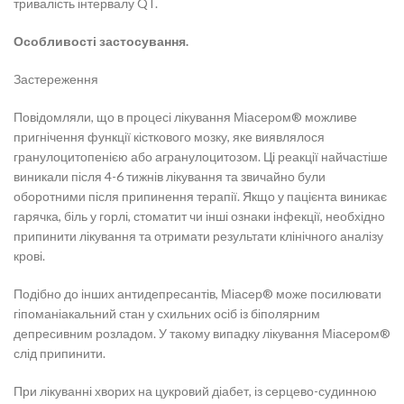
тривалість інтервалу QT.
Особливості застосування.
Застереження
Повідомляли, що в процесі лікування Міасером® можливе
пригнічення функції кісткового мозку, яке виявлялося
гранулоцитопенією або агранулоцитозом. Ці реакції найчастіше
виникали після 4-6 тижнів лікування та звичайно були
оборотними після припинення терапії. Якщо у пацієнта виникає
гарячка, біль у горлі, стоматит чи інші ознаки інфекції, необхідно
припинити лікування та отримати результати клінічного аналізу
крові.
Подібно до інших антидепресантів, Міасер® може посилювати
гіпоманіакальний стан у схильних осіб із біполярним
депресивним розладом. У такому випадку лікування Міасером®
слід припинити.
При лікуванні хворих на цукровий діабет, із серцево-судинною