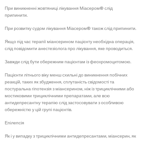
При виникненні жовтяниці лікування Міасером® слід
припинити.
При розвитку судом лікування Міасером® також слід припинити.
Якщо під час терапії міансерином пацієнту необхідна операція,
слід повідомити анестезіолога про лікування, яке проводиться.
Завжди слід бути обережним пацієнтам із феохромоцитомою.
Пацієнти літнього віку менш схильні до виникнення побічних
реакцій, таких як збудження, сплутаність свідомості та
постуральна гіпотензія з міансерином, ніж із трициклічними або
мостиковими трициклічними препаратами, але всю
антидепресантну терапію слід застосовувати з особливою
обережністю у цій групі пацієнтів.
Епілепсія
Як і у випадку з трициклічними антидепресантами, міансерин, як