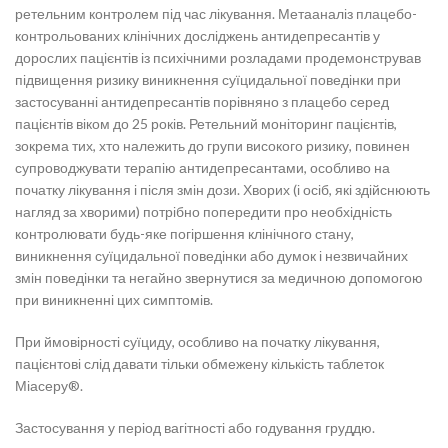
ретельним контролем під час лікування. Метааналіз плацебо-
контрольованих клінічних досліджень антидепресантів у
дорослих пацієнтів із психічними розладами продемонстрував
підвищення ризику виникнення суїцидальної поведінки при
застосуванні антидепресантів порівняно з плацебо серед
пацієнтів віком до 25 років. Ретельний моніторинг пацієнтів,
зокрема тих, хто належить до групи високого ризику, повинен
супроводжувати терапію антидепресантами, особливо на
початку лікування і після змін дози. Хворих (і осіб, які здійснюють
нагляд за хворими) потрібно попередити про необхідність
контролювати будь-яке погіршення клінічного стану,
виникнення суїцидальної поведінки або думок і незвичайних
змін поведінки та негайно звернутися за медичною допомогою
при виникненні цих симптомів.
При ймовірності суїциду, особливо на початку лікування,
пацієнтові слід давати тільки обмежену кількість таблеток
Міасеру®.
Застосування у період вагітності або годування груддю.