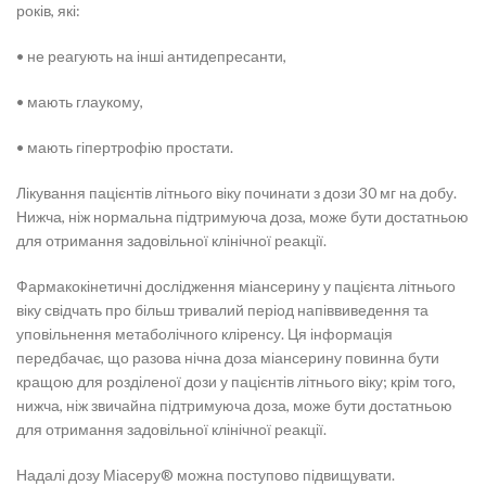
років, які:
• не реагують на інші антидепресанти,
• мають глаукому,
• мають гіпертрофію простати.
Лікування пацієнтів літнього віку починати з дози 30 мг на добу.
Нижча, ніж нормальна підтримуюча доза, може бути достатньою
для отримання задовільної клінічної реакції.
Фармакокінетичні дослідження міансерину у пацієнта літнього
віку свідчать про більш тривалий період напіввиведення та
уповільнення метаболічного кліренсу. Ця інформація
передбачає, що разова нічна доза міансерину повинна бути
кращою для розділеної дози у пацієнтів літнього віку; крім того,
нижча, ніж звичайна підтримуюча доза, може бути достатньою
для отримання задовільної клінічної реакції.
Надалі дозу Міасеру® можна поступово підвищувати.