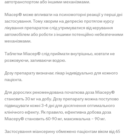
автотранспортом або іншими механізмами.
Міасер® може впливати на психомоторні реакції у перші дні
застосування. Тому хворим на депресію протягом курсу
лікування препаратом слід утримуватися від керування
автомобілем або роботи з іншими потенційно небезпечними
механізмами.
Таблетки Міасер® слід приймати внутрішньо, ковтати не
розжовуючи, запиваючи водою.
Дозу препарату визначає лікар індивідуально для кожного
пацієнта.
Для дорослих рекомендована початкова доза Міасеру®
становить 30 мг на добу. Дозу препарату можна поступово
підвищувати кожні 3-4 дні для досягнення оптимального
клінічного ефекту. Як правило, ефективна добова доза
Міасеру® становить 60-90 мг, максимальна – 90 мг.
Застосування міансерину обмежено пацієнтам віком від 65