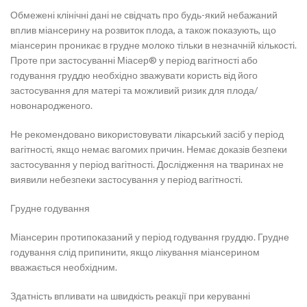
Обмежені клінічні дані не свідчать про будь-який небажаний
вплив міансерину на розвиток плода, а також показують, що
міансерин проникає в грудне молоко тільки в незначній кількості.
Проте при застосуванні Міасер® у період вагітності або
годування груддю необхідно зважувати користь від його
застосування для матері та можливий ризик для плода/
новонародженого.
Не рекомендовано використовувати лікарський засіб у період
вагітності, якщо немає вагомих причин. Немає доказів безпеки
застосування у період вагітності. Дослідження на тваринах не
виявили небезпеки застосування у період вагітності.
Грудне годування
Міансерин протипоказаний у період годування груддю. Грудне
годування слід припинити, якщо лікування міансерином
вважається необхідним.
Здатність впливати на швидкість реакції при керуванні