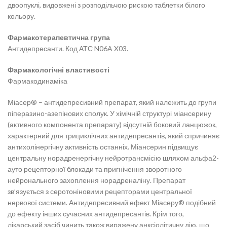
двоопуклі, видовжені з розподільчою рискою таблетки білого
кольору.
Фармакотерапевтична група
Антидепресанти. Код АТС N06A X03.
Фармакологічні властивості
Фармакодинаміка
Міасер® – антидепресивний препарат, який належить до групи
піперазино-азепінових сполук. У хімічній структурі міансерину
(активного компонента препарату) відсутній боковий ланцюжок,
характерний для трициклічних антидепресантів, який спричиняє
антихолінергічну активність останніх. Міансерин підвищує
центральну норадренергічну нейротрансмісію шляхом альфа2-
ауто рецепторної блокади та пригнічення зворотного
нейронального захоплення норадреналіну. Препарат
зв’язується з серотоніновими рецепторами центральної
нервової системи. Антидепресивний ефект Міасеру® подібний
до ефекту інших сучасних антидепресантів. Крім того,
лікарський засіб чинить також виражену анксіолітичну дію, що