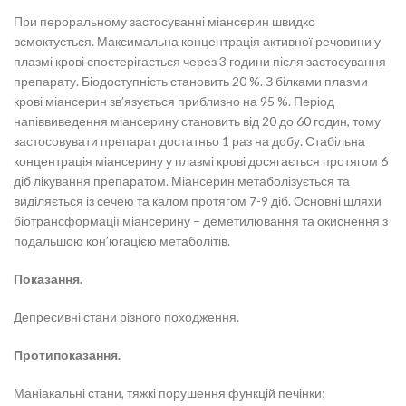
При пероральному застосуванні міансерин швидко
всмоктується. Максимальна концентрація активної речовини у
плазмі крові спостерігається через 3 години після застосування
препарату. Біодоступність становить 20 %. З білками плазми
крові міансерин зв’язується приблизно на 95 %. Період
напіввиведення міансерину становить від 20 до 60 годин, тому
застосовувати препарат достатньо 1 раз на добу. Стабільна
концентрація міансерину у плазмі крові досягається протягом 6
діб лікування препаратом. Міансерин метаболізується та
виділяється із сечею та калом протягом 7-9 діб. Основні шляхи
біотрансформації міансерину – деметилювання та окиснення з
подальшою кон’югацією метаболітів.
Показання.
Депресивні стани різного походження.
Протипоказання.
Маніакальні стани, тяжкі порушення функцій печінки;