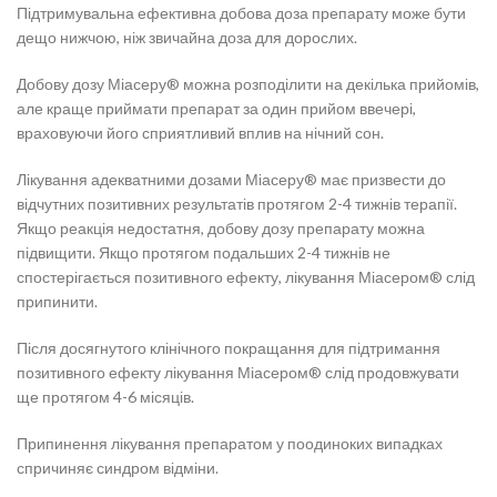
Підтримувальна ефективна добова доза препарату може бути
дещо нижчою, ніж звичайна доза для дорослих.
Добову дозу Міасеру® можна розподілити на декілька прийомів,
але краще приймати препарат за один прийом ввечері,
враховуючи його сприятливий вплив на нічний сон.
Лікування адекватними дозами Міасеру® має призвести до
відчутних позитивних результатів протягом 2-4 тижнів терапії.
Якщо реакція недостатня, добову дозу препарату можна
підвищити. Якщо протягом подальших 2-4 тижнів не
спостерігається позитивного ефекту, лікування Міасером® слід
припинити.
Після досягнутого клінічного покращання для підтримання
позитивного ефекту лікування Міасером® слід продовжувати
ще протягом 4-6 місяців.
Припинення лікування препаратом у поодиноких випадках
спричиняє синдром відміни.