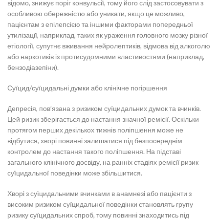
відомо, знижує поріг конвульсії, тому його слід застосовувати з
особливою обережністю або уникати, якщо це можливо,
пацієнтам з епілепсією та іншими факторами попередньої
утилізації, наприклад, таких як ураження головного мозку різної
етіології, супутнє вживання нейролептиків, відмова від алкоголю
або наркотиків із протисудомними властивостями (наприклад,
бензодіазепіни).
Суїцид/суїцидальні думки або клінічне погіршення
Депресія, пов’язана з ризиком суїцидальних думок та вчинків.
Цей ризик зберігається до настання значної ремісії. Оскільки
протягом перших декількох тижнів поліпшення може не
відбутися, хворі повинні залишатися під безпосереднім
контролем до настання такого поліпшення. На підставі
загального клінічного досвіду, на ранніх стадіях ремісії ризик
суїцидальної поведінки може збільшитися.
Хворі з суїцидальними вчинками в анамнезі або пацієнти з
високим ризиком суїцидальної поведінки становлять групу
ризику суїцидальних спроб, тому повинні знаходитись під