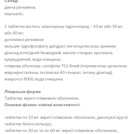
Склад:
діюча речовина:
mianserin;
1 таблетка містить: міансерину гідрохлорид – 10 мг або 30 мг,
або 60 мг;
допоміжні речовини:
кальцію гідрофосфату дигідрат, метилцелюлоза, кремнію
діоксид колоїдний безводний, магнію стеарат, крохмаль
кукурудзяний, вода очищена;
плівкова оболонка: сепіфілм 752 білий (гіпромелоза, целюлоза
мікрокристалічна, поліоксил 40 стеарат, титану діоксид),
макрогол 8000, вода очищена.
Лікарська форма
Таблетки, вкриті плівковою оболонкою.
Основні фізико-хімічні властивості
:
таблетки по 10 мг: вкриті плівковою оболонкою, двоопуклі круглі
таблетки білого кольору;
таблетки по 30 мг та по 60 мг: вкриті плівковою оболонкою,