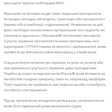
проходити терапію інгібіторами МАО.
Міансерин не впливає на дію таких лікарських препаратів як
бетанідин, клонідин, метилдопа, гуанетидин або пропранолол
(окремо або в комбінації з гідралазином). Незважаючи на цей
факт, необхідно контролювати артеріальний тиск пацієнтів, які
отримують одночасно з Міасером® гіпотензивні препарати.
Супутнє лікування протиепілептичними препаратами, які є
індукторами CYP3A4 (такими як фенітоїн і карбамазепін), може
призвести до зменшення рівня міансерину у плазмі крові.
Слід розглянути питання про корекцію та дози на початку або
при припиненні супутнього лікування цими препаратами.
Подібно до інших антидепресантів Міасер® може впливати на
метаболізм похідних кумарину, таких як, наприклад, варфарин.
Тому пацієнти, які приймають такі лікарські засоби, потребують
постійного спостереження.
Під час призначення антидепресантів разом з атомоксетином
може бути підвищений ризик виникнення судом.