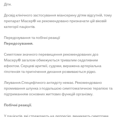
Діти.
Досвід клінічного застосування міансерину дітям відсутній, тому
препарат Міасер® не рекомендовано призначати цій віковій
категорії пацієнтів.
Передозування та побічні реакції
Передозування.
Симптоми значного перевищення рекомендованих доз
Міасеру® загалом обмежуються тривалим седативним
ефектом. Серцеві аритмії, судоми, виражена артеріальна
гіпотензія та пригнічення дихання розвиваються рідко.
Лікування.Специфічного антидоту немає. Рекомендовано
промивання шлунка з подальшою симптоматичною терапією та
підтриманням основних життєвих функцій організму.
Побічні реакції.
У пацієнтів, які страждають на депресію, виникають симптоми,