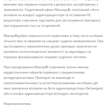
важливо при лікуванні пацієнтів з депресією, асоційованою з
тривожністю. Седативний ефект Міасеру®, пов’язаний з його
впливом на альфа1-адренорецептори та гістамінові Н1-
рецептори, є вагомою підставою для застосування препарату
при порушеннях сну на тлі депресій.
Міасер®добре переноситься пацієнтами, в тому числі особами
літнього віку та хворими на серцево-судинні захворювання. При
застосуванні у терапевтичних дозах препарат практично не
проявляє антихолінергічної активності та, відповідно, не
порушує функціонування серцево-судинної системи.
При передозуванні Міасер® спричиняє значно менше
кардіотоксичних ефектів порівняно з трициклічними
антидепресантами. Препарат не взаємодіє із
симпатоміметичними та антигіпертензивними засобами, дія
яких зумовлена впливом на бета-адренорецептори (бетанідин)
або ж альфа-адренорецептори (клонідин, метилдопа).
Фармакокінетика