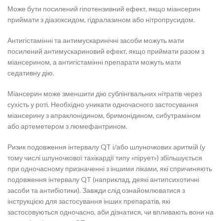
Може бути посилений гіпотензивний ефект, якщо міансерин
приймати з діазоксидом, гідралазином або нітропрусидом.
Антигістамінні та антимускаринічні засоби можуть мати
посилений антимускариновий ефект, якщо приймати разом з
міансерином, а антигістамінні препарати можуть мати
седативну дію.
Міансерин може зменшити дію сублінгвальних нітратів через
сухість у роті. Необхідно уникати одночасного застосування
міансерину з апраклонідином, бримонідином, сибутраміном
або артеметером з люмефантрином.
Ризик подовження інтервалу QT і/або шлуночкових аритмій (у
тому числі шлуночкової тахікардії типу «пірует») збільшується
при одночасному призначенні з іншими ліками, які спричиняють
подовження інтервалу QT (наприклад, деякі антипсихотичні
засоби та антибіотики). Завжди слід ознайомлюватися з
інструкцією для застосування інших препаратів, які
застосовуються одночасно, аби дізнатися, чи впливають вони на