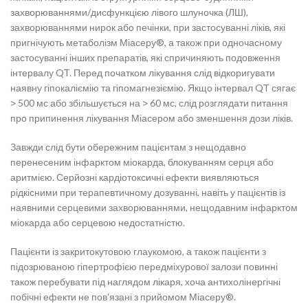
захворюваннями/дисфункцією лівого шлуночка (ЛШ),
захворюваннями нирок або печінки, при застосуванні ліків, які
пригнічують метаболізм Міасеру®, а також при одночасному
застосуванні інших препаратів, які спричиняють подовження
інтервалу QT. Перед початком лікування слід відкоригувати
наявну гіпокаліємію та гіпомагнезіємію. Якщо інтервал QT сягає
˃ 500 мс або збільшується на ˃ 60 мс, слід розглядати питання
про припинення лікування Міасером або зменшення дози ліків.
Завжди слід бути обережним пацієнтам з нещодавно
перенесеним інфарктом міокарда, блокуванням серця або
аритмією. Серйозні кардіотоксичні ефекти виявляються
рідкісними при терапевтичному дозуванні, навіть у пацієнтів із
наявними серцевими захворюваннями, нещодавним інфарктом
міокарда або серцевою недостатністю.
Пацієнти із закритокутовою глаукомою, а також пацієнти з
підозрюваною гіпертрофією передміхурової залози повинні
також перебувати під наглядом лікаря, хоча антихолінергічні
побічні ефекти не пов’язані з прийомом Міасеру®.