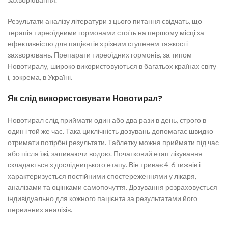
Результати аналізу літератури з цього питання свідчать, що
терапія тиреоїдними гормонами стоїть на першому місці за
ефективністю для пацієнтів з різним ступенем тяжкості
захворювань. Препарати тиреоїдних гормонів, за типом
Новотиралу, широко використовуються в багатьох країнах світу
і, зокрема, в Україні.
Як слід використовувати Новотирал?
Новотирал слід приймати один або два рази в день, строго в
один і той же час. Така циклічність дозувань допомагає швидко
отримати потірбні результати. Таблетку можна приймати під час
або після їжі, запиваючи водою. Початковий етап лікування
складається з дослідницького етапу. Він триває 4-6 тижнів і
характеризується постійними спостереженнями у лікаря,
аналізами та оцінками самопочуття. Дозування розраховується
індивідуально для кожного пацієнта за результатами його
первинних аналізів.