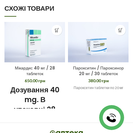
СХОЖІ ТОВАРИ
Мікардис 40 мг / 28
Парокситин / Пароксинор
таблеток
20 мг / 30 таблеток
650.00
грн
380.00
грн
Дозування 40
Пароксетин таблетки по 20 мг
mg. В
упаковці 28
шт. Виробник
Boehringer