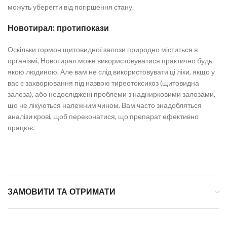
можуть уберегти від погіршення стану.
Новотирал: протипокази
Оскільки гормон щитовидної залози природно міститься в
організмі, Новотирал може використовуватися практично будь-
якою людиною. Але вам не слід використовувати ці ліки, якщо у
вас є захворювання під назвою тиреотоксикоз (щитовидна
залоза), або недосліджені проблеми з наднирковими залозами,
що не лікуються належним чином. Вам часто знадобляться
аналізи крові, щоб переконатися, що препарат ефективно
працює.
ЗАМОВИТИ ТА ОТРИМАТИ