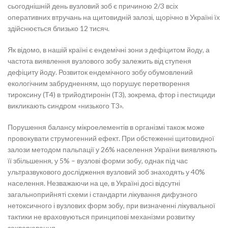
сьогоднішній день вузловий зоб є причиною 2/3 всіх
оперативних втручань на щитовидній залозі, щорічно в Україні їх
здійснюється близько 12 тисяч.
Як відомо, в нашій країні є ендемічні зони з дефіцитом йоду, а
частота виявлення вузлового зобу залежить від ступеня
дефіциту йоду. Розвиток ендемічного зобу обумовлений
екологічним забрудненням, що порушує перетворення
тироксину (Т4) в трийодтиронін (Т3), зокрема, фтор і пестициди
викликають синдром «низького Т3».
Порушення балансу мікроелементів в організмі також може
провокувати струмогенний ефект. При обстеженні щитовидної
залози методом пальпації у 26% населення України виявляють
її збільшення, у 5% – вузлові форми зобу, однак під час
ультразвукового дослідження вузловий зоб знаходять у 40%
населення. Незважаючи на це, в Україні досі відсутні
загальноприйняті схеми і стандарти лікування дифузного
нетоксичного і вузлових форм зобу, при визначенні лікувальної
тактики не враховуються принципові механізми розвитку
захворювання.