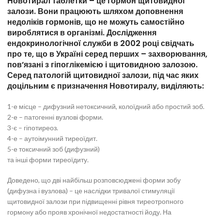
Новотирал таблетки
– це гормон щитовидної
залози. Вони працюють шляхом доповнення
недоліків гормонів, що не можуть самостійно
вироблятися в організмі. Дослідження
ендокринологічної служби в 2002 році свідчать
про те, що в Україні серед перших – захворювання,
пов’язані з гіпоглікемією і щитовидною залозою.
Серед патологій щитовидної залози, під час яких
доцільним є призначення Новотиралу, виділяють:
1-е місце – дифузний нетоксичний, колоїдний або простий зоб.
2-е – патогенні вузлові форми.
3-є – гіпотиреоз.
4-е – аутоімунний тиреоїдит.
5-е токсичний зоб (дифузний)
та інші форми тиреоїдиту.
Доведено, що дві найбільш розповсюджені форми зобу
(дифузна і вузлова) – це наслідки тривалої стимуляції
щитовидної залози при підвищенні рівня тиреотропного
гормону або прояв хронічної недостатності йоду. На