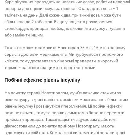
Курс лікування проводять на невеликих дозах, роблячи невеликі
перерви для оцінки результативності. Стандартна доза – 1
таблетка на день. Далі кожних два-три тижні доза може бути
збільшена до 2 таблеток. Якщо у пацієнта розвивається
стенокардія, препарат необхідно виключити з курсу лікування
або замінити іншим.
Також ви можете замовити Новотирал 75 мкг, 15 мкг в нашому
сервісі з доставки медикаментів. Ми турбуємося про кожного
клієнта, тому доставляємо лікарські препарати в короткий
термін – на рівні з кращими інтернет-аптеками.
Побічні ефекти: рівень інсуліну
На початку терапії Новотиралом, дуж0е важливо стежити за
рівнем цукру в крові пацієнта, оскільки може значно збільшитися
рівень інсуліну і розвинутися гіперглікемія. Ці побічні ефекти
поки не вивчені, тому за перших симптомів бажано перестати
приймати препарат. Також пацієнти з цукровим діабетом,
діагностованим до початку прийому Новотиралу, мають
відстежувати свій стан. Комплексні систематичні аналізи крові