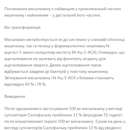
Поглинання месалазину є найвищим у проксимальній частині
кишечнику і найнижчим – у дистальній його частині.
Біо трансформація
Месалазин метаболізується як до системно у слизовій оболонці
кишечнику, так і в печінці у фармакологічно неактивну N-
ацетил-5-аміно саліцилову кислоту (N-Aц-5-АСК). Очевидно, що
ацетилювання не залежить від фенотипу апарату для
ацетилювання хворого. Деяке ацетилювання також
відбувається завдяки дії бактерій у товстому кишечнику.
Зв’язування месалазину і N-Aц-5-АСК з білками становить
відповідно 43 % і 78 %.
Виведення
Після одноразового застосування 500 мг месалазину у вигляді
супозиторія Салофальку приблизно 11 % (впродовж 72 годин) і
після кількатижневої терапії 500 мг месалазину 3 рази на день у
вигляді супозиторіїв Салофальку приблизно 13 % від уведеної