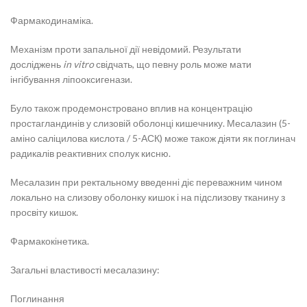
Фармакодинаміка.
Механізм проти запальної дії невідомий. Результати
досліджень
in vitro
свідчать, що певну роль може мати
інгібування ліпооксигенази.
Було також продемонстровано вплив на концентрацію
простагландинів у слизовій оболонці кишечнику. Месалазин (5-
аміно саліцилова кислота / 5-АСК) може також діяти як поглинач
радикалів реактивних сполук кисню.
Месалазин при ректальному введенні діє переважним чином
локально на слизову оболонку кишок і на підслизову тканину з
просвіту кишок.
Фармакокінетика.
Загальні властивості месалазину:
Поглинання