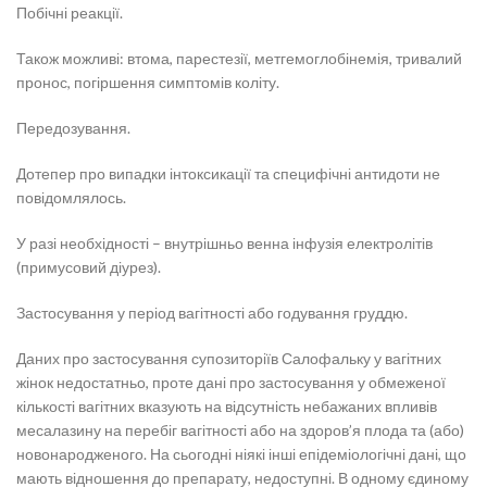
Побічні реакції.
Також можливі: втома, парестезії, метгемоглобінемія, тривалий
пронос, погіршення симптомів коліту.
Передозування.
Дотепер про випадки інтоксикації та специфічні антидоти не
повідомлялось.
У разі необхідності – внутрішньо венна інфузія електролітів
(примусовий діурез).
Застосування у період вагітності або годування груддю.
Даних про застосування супозиторіїв Салофальку у вагітних
жінок недостатньо, проте дані про застосування у обмеженої
кількості вагітних вказують на відсутність небажаних впливів
месалазину на перебіг вагітності або на здоров’я плода та (або)
новонародженого. На сьогодні ніякі інші епідеміологічні дані, що
мають відношення до препарату, недоступні. В одному єдиному