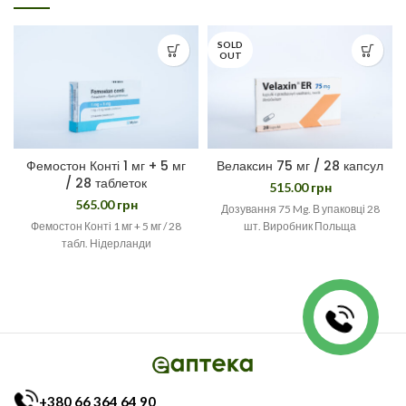
SOLD
OUT
Фемостон Конті 1 мг + 5 мг
Велаксин 75 мг / 28 капсул
/ 28 таблеток
515.00
грн
565.00
грн
Дозування 75 Mg. В упаковці 28
Фемостон Конті 1 мг + 5 мг / 28
шт. Виробник Польща
табл. Нідерланди
+380 66 364 64 90