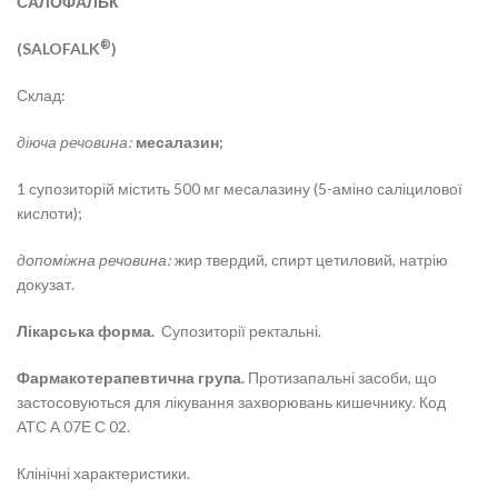
САЛОФАЛЬК
®
(SALOFALK
)
Склад:
діюча речовина:
месалазин;
1 супозиторій містить 500 мг месалазину (5-аміно саліцилової
кислоти);
допоміжна речовина:
жир твердий, спирт цетиловий, натрію
докузат.
Лікарська форма.
Супозиторії ректальні.
Фармакотерапевтична група.
Протизапальні засоби, що
застосовуються для лікування захворювань кишечнику. Код
АТС
А 07Е С 02.
Клінічні характеристики.