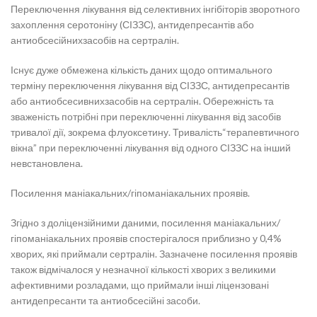
Переключення лікування від селективних інгібіторів зворотного
захоплення серотоніну (СІЗЗС), антидепресантів або
антиобсесійнихзасобів на сертралін.
Існує дуже обмежена кількість даних щодо оптимального
терміну переключення лікування від СІЗЗС, антидепресантів
або антиобсесивнихзасобів на сертралін. Обережність та
зваженість потрібні при переключенні лікування від засобів
тривалої дії, зокрема флуоксетину. Тривалість“терапевтичного
вікна” при переключенні лікування від одного СІЗЗС на інший
невстановлена.
Посилення маніакальних/гіпоманіакальних проявів.
Згідно з доліцензійними даними, посилення маніакальних/
гіпоманіакальних проявів спостерігалося приблизно у 0,4%
хворих, які приймали сертралін. Зазначене посилення проявів
також відмічалося у незначної кількості хворих з великими
афективними розладами, що приймали інші ліцензовані
антидепресанти та антиобсесійні засоби.