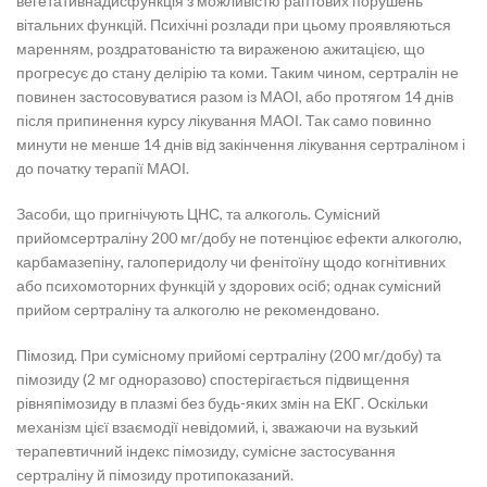
вегетативнадисфункція з можливістю раптових порушень
вітальних функцій. Психічні розлади при цьому проявляються
маренням, роздратованістю та вираженою ажитацією, що
прогресує до стану делірію та коми. Таким чином, сертралін не
повинен застосовуватися разом із МАОІ, або протягом 14 днів
після припинення курсу лікування МАОІ. Так само повинно
минути не менше 14 днів від закінчення лікування сертраліном і
до початку терапії МАОІ.
Засоби, що пригнічують ЦНС, та алкоголь. Сумісний
прийомсертраліну 200 мг/добу не потенціює ефекти алкоголю,
карбамазепіну, галоперидолу чи фенітоїну щодо когнітивних
або психомоторних функцій у здорових осіб; однак сумісний
прийом сертраліну та алкоголю не рекомендовано.
Пімозид.
При сумісному прийомі сертраліну (200 мг/добу) та
пімозиду (2 мг одноразово) спостерігається підвищення
рівняпімозиду в плазмі без будь-яких змін на ЕКГ. Оскільки
механізм цієї взаємодії невідомий, і, зважаючи на вузький
терапевтичний індекс пімозиду, сумісне застосування
сертраліну й пімозиду протипоказаний.