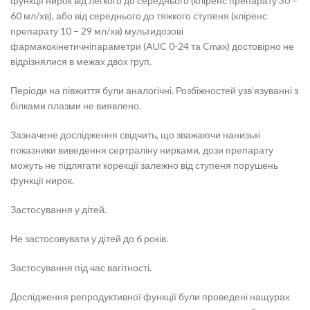
функції нирок від легкого до середнього (кліренс препарату 30 –
60 мл/хв), або від середнього до тяжкого ступеня (кліренс
препарату 10 – 29 мл/хв) мультидозові
фармакокінетичніпараметри (AUC 0-24 та Cmax) достовірно не
відрізнялися в межах двох груп.
Періоди на півжиття були аналогічні. Розбіжностей узв’язуванні з
білками плазми не виявлено.
Зазначене дослідження свідчить, що зважаючи нанизькі
показники виведення сертраліну нирками, дози препарату
можуть не підлягати корекції залежно від ступеня порушень
функції нирок.
Застосування у дітей.
Не застосовувати у дітей до 6 років.
Застосування під час вагітності.
Дослідження репродуктивної функції були проведені нащурах