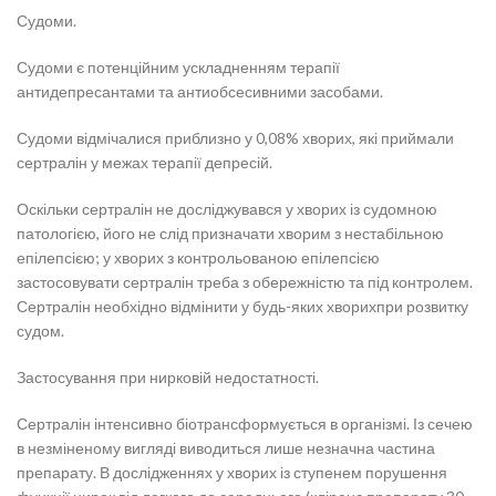
Судоми.
Судоми є потенційним ускладненням терапії
антидепресантами та антиобсесивними засобами.
Судоми відмічалися приблизно у 0,08% хворих, які приймали
сертралін у межах терапії депресій.
Оскільки сертралін не досліджувався у хворих із судомною
патологією, його не слід призначати хворим з нестабільною
епілепсією; у хворих з контрольованою епілепсією
застосовувати сертралін треба з обережністю та під контролем.
Сертралін необхідно відмінити у будь-яких хворихпри розвитку
судом.
Застосування при нирковій недостатності.
Сертралін інтенсивно біотрансформується в організмі. Із сечею
в незміненому вигляді виводиться лише незначна частина
препарату. В дослідженнях у хворих із ступенем порушення