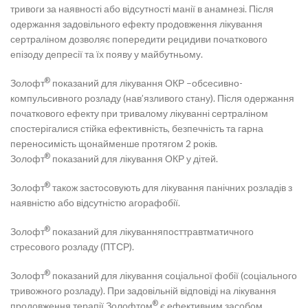
тривоги за наявності або відсутності манії в анамнезі. Після
одержання задовільного ефекту продовження лікування
сертраліном дозволяє попередити рецидиви початкового
епізоду депресії та їх появу у майбутньому.
®
Золофт
показаний для лікування ОКР –обсесивно-
компульсивного розладу (нав’язливого стану). Після одержання
початкового ефекту при тривалому лікуванні сертраліном
спостерігалися стійка ефективність, безпечність та гарна
переносимість щонайменше протягом 2 років.
®
Золофт
показаний для лікування ОКР у дітей.
®
Золофт
також застосовують для лікування панічних розладів з
наявністю або відсутністю агорафобії.
®
Золофт
показаний для лікуванняпосттравтматичного
стресового розладу (ПТСР).
®
Золофт
показаний для лікування соціальної фобії (соціального
тривожного розладу). При задовільній відповіді на лікування
®
продовження терапії Золофтом
є ефективним засобом