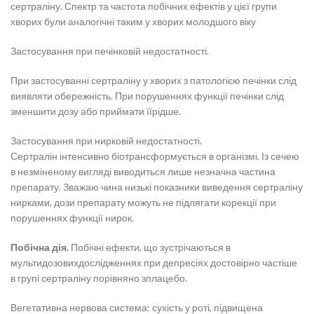
сертраліну. Спектр та частота побічних ефектів у цієї групи
хворих були аналогічні таким у хворих молодшого віку
Застосування при печінковій недостатності.
При застосуванні сертраліну у хворих з патологією печінки слід
виявляти обережність. При порушеннях функції печінки слід
зменшити дозу або приймати їїрідше.
Застосування при нирковій недостатності.
Сертралін інтенсивно біотрансформується в організмі. Із сечею
в незміненому вигляді виводиться лише незначна частина
препарату. Зважаю чина низькі показники виведення сертраліну
нирками, дози препарату можуть не підлягати корекції при
порушеннях функції нирок.
Побічна дія.
Побічні ефекти, що зустрічаються в
мультидозовихдослідженнях при депресіях достовірно частіше
в групі сертраліну порівняно зплацебо.
Вегетативна нервова система: сухість у роті, підвищена