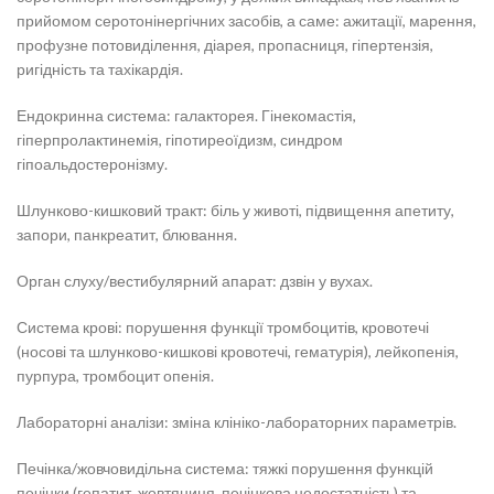
прийомом серотонінергічних засобів, а саме: ажитації, марення,
профузне потовиділення, діарея, пропасниця, гіпертензія,
ригідність та тахікардія.
Ендокринна система: галакторея. Гінекомастія,
гіперпролактинемія, гіпотиреоїдизм, синдром
гіпоальдостеронізму.
Шлунково-кишковий тракт: біль у животі, підвищення апетиту,
запори, панкреатит, блювання.
Орган слуху/вестибулярний апарат: дзвін у вухах.
Система крові: порушення функції тромбоцитів, кровотечі
(носові та шлунково-кишкові кровотечі, гематурія), лейкопенія,
пурпура, тромбоцит опенія.
Лабораторні аналізи: зміна клініко-лабораторних параметрів.
Печінка/жовчовидільна система: тяжкі порушення функцій
печінки (гепатит, жовтяниця, печінкова недостатність) та