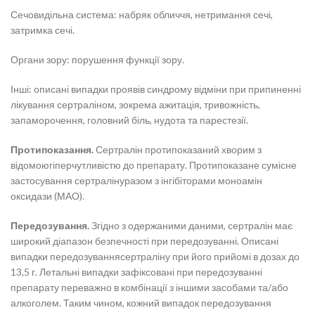
Сечовидільна система: набряк обличчя, нетримання сечі,
затримка сечі.
Органи зору: порушення функції зору.
Інші: описані випадки проявів синдрому відміни при припиненні
лікування сертраліном, зокрема ажитація, тривожність,
запаморочення, головний біль, нудота та парестезії.
Протипоказання.
Сертралін протипоказаний хворим з
відомоюгіперчутливістю до препарату. Протипоказане сумісне
застосування сертралінуразом з інгібіторами моноамін
оксидази (МАО).
Передозування.
Згідно з одержаними даними, сертралін має
широкий діапазон безпечності при передозуванні. Описані
випадки передозуваннясертраліну при його прийомі в дозах до
13,5 г. Летальні випадки зафіксовані при передозуванні
препарату переважно в комбінації з іншими засобами та/або
алкоголем. Таким чином, кожний випадок передозування