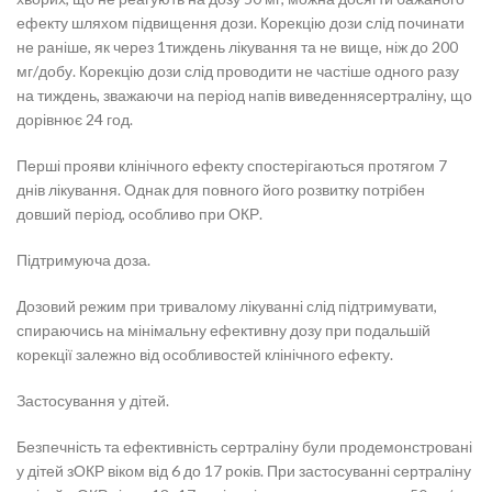
ефекту шляхом підвищення дози. Корекцію дози слід починати
не раніше, як через 1тиждень лікування та не вище, ніж до 200
мг/добу. Корекцію дози слід проводити не частіше одного разу
на тиждень, зважаючи на період напів виведеннясертраліну, що
дорівнює 24 год.
Перші прояви клінічного ефекту спостерігаються протягом 7
днів лікування. Однак для повного його розвитку потрібен
довший період, особливо при ОКР.
Підтримуюча доза.
Дозовий режим при тривалому лікуванні слід підтримувати,
спираючись на мінімальну ефективну дозу при подальшій
корекції залежно від особливостей клінічного ефекту.
Застосування у дітей.
Безпечність та ефективність сертраліну були продемонстровані
у дітей зОКР віком від 6 до 17 років. При застосуванні сертраліну