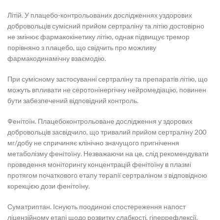
Літій. У плацебо-контрольованих дослідженнях уздорових
добровольців сумісний прийом сертраліну та літію достовірно
не змінює фармакокінетику літію, однак підвищує тремор
порівняно з плацебо, що свідчить про можливу
фармакодинамічну взаємодію.
При сумісному застосуванні сертраліну та препаратів літію, що
можуть впливати не серотонінергічну нейромедіацію, повинен
бути забезпечений відповідний контроль.
Фенітоїн.
Плацебоконтрольоване дослідження у здорових
добровольців засвідчило, що тривалий прийом сертраліну 200
мг/добу не спричиняє клінічно значущого пригнічення
метаболізму фенітоїну. Незважаючи на це, слід рекомендувати
проведення моніторингу концентрацій фенітоїну в плазмі
протягом початкового етапу терапії сертраліном з відповідною
корекцією дози фенітоїну.
Суматриптан. Існують поодинокі спостереження напост
ліцензійному етапі щодо розвитку слабкості, гіперрефлексії,