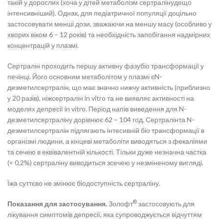
такій у дорослих (хоча у дітей метаболізм сертралінудещо
інтенсивніший). Однак, для педіатричної популяції доцільно
застосовувати менші дози, зважаючи на меншу масу (особливо у
хворих віком 6 – 12 років) та необхідність запобігання надмірних
концентрацій у плазмі.
Сертралін проходить першу активну фазубіо трансформації у
печінці. Його основним метаболітом у плазмі єN-
дезметилсертралін, що має значно нижчу активність (приблизно
у 20 разів), ніжсертралін in vitro та не виявляє активності на
моделях депресії in vitro. Період напів виведення для N-
дезметилсертраліну дорівнює 62 – 104 год. Сертралінта N-
дезметилсертралін підлягають інтесивній біо трансформації в
організмі людини, а кінцеві метаболіти виводяться з фекаліями
та сечею в еквівалентній кількості. Тільки дуже незначна частка
(< 0,2%) сертраліну виводиться зсечею у незміненому вигляді.
Їжа суттєво не змінює біодоступність сертраліну.
®
Показання для застосування.
Золофт
застосовують для
лікування симптомів депресії, яка супроводжується відчуттям