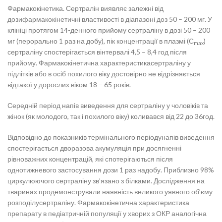
Фармакокінетика. Сертралін виявляє залежні від
дозифармакокінетичні властивості в діапазоні доз 50 – 200 мг. У
клініці протягом 14-денного прийому сертраліну в дозі 50 – 200
мг (перорально 1 раз на добу), пік концентрації в плазмі (С
)
max
сертраліну спостерігається вінтервалі 4,5 – 8,4 год після
прийому. Фармакокінетична характеристикасертраліну у
підлітків або в осіб похилого віку достовірно не відрізняється
відтакої у дорослих віком 18 – 65 років.
Середній період напів виведення для сертраліну у чоловіків та
жінок (як молодого, так і похилого віку) коливався від 22 до 36год.
Відповідно до показників термінального періодунапів виведення
спостерігається дворазова акумуляція при досягненні
рівноважних концентрацій, які спотерігаються після
однотижневого застосування дози 1 раз надобу. Приблизно 98%
циркулюючого сертраліну зв’язано з білками. Дослідження на
тваринах продемонстрували наявність великого уявного об’єму
розподілусертраліну. Фармакокінетична характеристика
препарату в педіатричній популяції у хворих з ОКР аналогічна