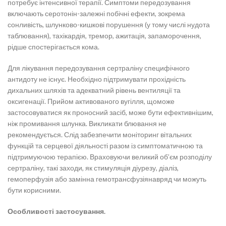
потребує інтенсивної терапії. Симптоми передозування
включають серотонін-залежні побічні ефекти, зокрема
сонливість, шлунково-кишкові порушення (у тому числі нудота
таблювання), тахікардія, тремор, ажитація, запаморочення,
рідше спостерігається кома.
Для лікування передозування сертраліну специфічного
антидоту не існує. Необхідно підтримувати прохідність
дихальних шляхів та адекватний рівень вентиляції та
оксигенації. Прийом активованого вугілля, щоможе
застосовуватися як проносний засіб, може бути ефективнішим,
ніж промивання шлунка. Викликати блювання не
рекомендується. Слід забезпечити моніторинг вітальних
функцій та серцевої діяльності разом із симптоматичною та
підтримуючою терапією. Враховуючи великий об’єм розподілу
сертраліну, такі заходи, як стимуляція діурезу, діаліз,
гемоперфузія або замінна гемотрансфузіянавряд чи можуть
бути корисними.
Особливості застосування.