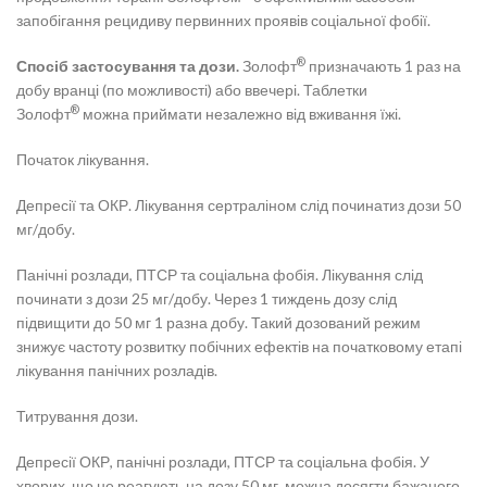
запобігання рецидиву первинних проявів соціальної фобії.
®
Спосіб застосування та дози.
Золофт
призначають 1 раз на
добу вранці (по можливості) або ввечері. Таблетки
®
Золофт
можна приймати незалежно від вживання їжі.
Початок лікування.
Депресії та ОКР. Лікування сертраліном слід починатиз дози 50
мг/добу.
Панічні розлади, ПТСР та соціальна фобія. Лікування слід
починати з дози 25 мг/добу. Через 1 тиждень дозу слід
підвищити до 50 мг 1 разна добу. Такий дозований режим
знижує частоту розвитку побічних ефектів на початковому етапі
лікування панічних розладів.
Титрування дози.
Депресії ОКР, панічні розлади, ПТСР та соціальна фобія. У
хворих, що не реагують на дозу 50 мг, можна досягти бажаного