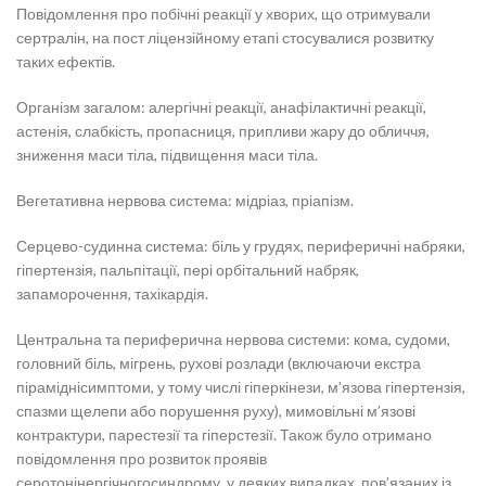
Повідомлення про побічні реакції у хворих, що отримували
сертралін, на пост ліцензійному етапі стосувалися розвитку
таких ефектів.
Організм загалом: алергічні реакції, анафілактичні реакції,
астенія, слабкість, пропасниця, припливи жару до обличчя,
зниження маси тіла, підвищення маси тіла.
Вегетативна нервова система: мідріаз, пріапізм.
Серцево-судинна система: біль у грудях, периферичні набряки,
гіпертензія, пальпітації, пері орбітальний набряк,
запаморочення, тахікардія.
Центральна та периферична нервова системи: кома, судоми,
головний біль, мігрень, рухові розлади (включаючи екстра
піраміднісимптоми, у тому числі гіперкінези, м’язова гіпертензія,
спазми щелепи або порушення руху), мимовільні м’язові
контрактури, парестезії та гіперстезії. Також було отримано
повідомлення про розвиток проявів
серотонінергічногосиндрому, у деяких випадках, пов’язаних із