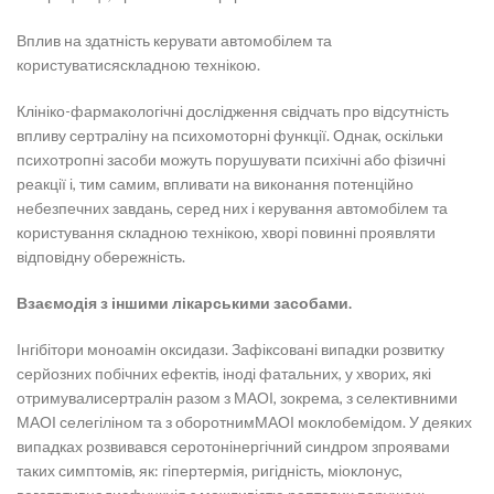
Вплив на здатність керувати автомобілем та
користуватисяскладною технікою.
Клініко-фармакологічні дослідження свідчать про відсутність
впливу сертраліну на психомоторні функції. Однак, оскільки
психотропні засоби можуть порушувати психічні або фізичні
реакції і, тим самим, впливати на виконання потенційно
небезпечних завдань, серед них і керування автомобілем та
користування складною технікою, хворі повинні проявляти
відповідну обережність.
Взаємодія з іншими лікарськими засобами.
Інгібітори моноамін оксидази. Зафіксовані випадки розвитку
серйозних побічних ефектів, іноді фатальних, у хворих, які
отримувалисертралін разом з МАОІ, зокрема, з селективними
МАОІ селегіліном та з оборотнимМАОІ моклобемідом. У деяких
випадках розвивався серотонінергічний синдром зпроявами
таких симптомів, як: гіпертермія, ригідність, міоклонус,