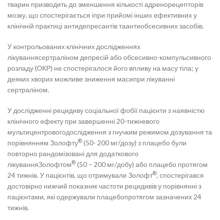
тварин призводить до зменшення кількості адренорецепторів
мозку, що спостерігається іпри прийомі інших ефективних у
клінічній практиці антидепресантів таантиобсесивних засобів.
У контрольованих клінічних дослідженнях
лікуваннясертраліном депресій або обсесивно-компульсивного
розладу (ОКР) не спостерігалося його впливу на масу тіла; у
деяких хворих можливе зниження масипри лікуванні
сертраліном.
У дослідженні рецидиву соціальної фобії пацієнти з наявністю
клінічного ефекту при завершенні 20-тижневого
мультицентровогодослідження з гнучким режимом дозування та
®
порівнянням Золофту
(50- 200 мг/дозу) з плацебо були
повторно рандомізовані для додаткового
®
лікуванняЗолофтом
(50 – 200 мг/добу) або плацебо протягом
®
24 тижнів. У пацієнтів, що отримували Золофт
, спостерігався
достовірно нижчий показник частоти рецидивів у порівнянні з
пацієнтами, які одержували плацебопротягом зазначених 24
тижнів.