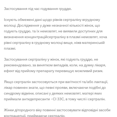
Застосування під час годування груддю.
Існують обмежені дані щодо рівнів сертраліну вгрудному
молоці. Дослідження у дуже незначної кількості жінок, що
годують груддю, та їх немовлят, не виявили доступних для
визначення концентраційсертраліну в плазмі немовлят, хоча
рівні сертраліну в грудному молоці вище, ніжв материнській
плазмі.
Застосування сертраліну у жінок, які годують груддю, не
рекомендовано, за винятком випадків, коли, на думку лікаря,
ефект від прийому препарату перевищує можливий ризик.
Якщо сертралін застосовується при вагітності та/або лактації,
лікар повинен знати, що певні прояви, включаючи подібні до
синдрому відміни, описані у деяких немовлят, матері яких
приймали антидепресанти –СІ 33С, в тому числі і сертралін.
Жінки дітородного віку повинні застосовувати відповідні засоби
контрацепції, приймаючи сертралін.