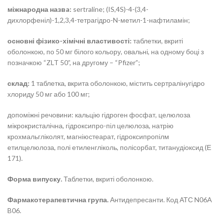
міжнародна назвa:
sertraline; (IS,4S)-4-(3,4-
дихлорфеніл)-1,2,3,4-тетрагідро-N-метил-1-нафтиламін;
основні фізико-хімічні властивості:
таблетки, вкриті
оболонкою, по 50 мг білого кольору, овальні, на одному боці з
позначкою “ZLT 50”, на другому – “Pfizer”;
склад:
1 таблетка, вкрита оболонкою, містить сертралінугідро
хлориду 50 мг або 100 мг;
допоміжні речовини: кальцію гідроген фосфат, целюлоза
мікрокристалічна, гідроксипро-піл целюлоза, натрію
крохмальгліколят, магніюстеарат, гідроксипропілм
етилцелюлоза, полі етиленгліколь, полісорбат, титанудіоксид (Е
171).
Форма випуску.
Таблетки, вкриті оболонкою.
Фармакотерапевтична група.
Антидепресанти. Код АТС N06A
B06.