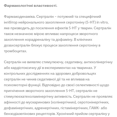
Фармакологічні властивості.
Фармакодинаміка. Сертралін – потужний та специфічний
інгібітор нейронального захоплення серотоніну (5-НТ) in vitro,
яке призводить до посилення ефектів 5-НТ у тварин. Сертралін
також незначною мірою впливає напроцеси зворотного
захоплення норадреналіну та дофаміну. В клінічних
дозахсертралін блокує процеси захоплення серотоніну в
тромбоцитах.
Сертралін не виявляє стимулюючу, седативну, антихолінергічну
або кардіотоксичну дії в експериментах на тваринах. У
контрольних дослідженнях на здорових добровольцях
сертралін не чинив седативної дії та не впливав на
психомоторні функції. Відповідно до своєї селективності щодо
пригнічення зворотного захоплення 5-НТ, сертралін не
стимулюєкатехоламінергічну активність. Сертралін не проявляє
афінності до мускаринових (холінергічних), серотонінергічних,
дофамінергічних, адренергічних, гістамінергічних, ГАМК- або
бензодіазепінових рецепторів. Хронічний прийом сертраліну у