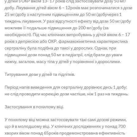
у дітей з ОКР віком 13- 17 років слід застосовувати дозу 50 мг/
добу. Лікування дітей віком 6 – 12років має розпочинатися з дози
25 мг/добу з наступним підвищенням до 50 мг/добучерез 1
тиждень лікування. У разі відсутності ефекту від дози 50 мг/добу
можливе її подальше підвищення до 200 мг/добу (за
необхідності). Під час клінічних випробувань у дітей віком 6 – 17
років з депресією або ОКР, фармакокінетична характеристика
сертраліну була подібна до такої у дорослих. Однак, при
підвищенні дози понад 50 мг в педіатрії, слід брати до уваги
нижчу, загалом, масу тіла у дітей у порівнянні з дорослими.
Титрування дози у дітей та підлітків.
Період напів виведення для сертраліну дорівнює десь 1 добу;
не слід проводити корекцію дози частіше, ніж 1 раз на тиждень.
Застосування в похилому віці.
У похилому віці можна застосовувати такі самі дозові режими,
що й в молодшому віці. У клінічних дослідженнях у понад 700
хворих віком понад 65років продемонстрована ефективність