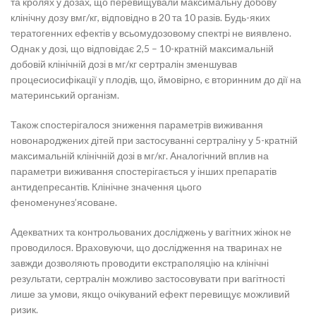
та кролях у дозах, що перевищували максимальну добову
клінічну дозу вмг/кг, відповідно в 20 та 10 разів. Будь-яких
тератогенних ефектів у всьомудозовому спектрі не виявлено.
Однак у дозі, що відповідає 2,5 – 10-кратній максимальній
добовій клінічній дозі в мг/кг сертралін зменшував
процесиосифікації у плодів, що, ймовірно, є вторинним до дії на
материнський організм.
Також спостерігалося зниження параметрів виживання
новонароджених дітей при застосуванні сертраліну у 5-кратній
максимальній клінічній дозі в мг/кг. Аналогічний вплив на
параметри виживання спостерігається у інших препаратів
антидепресантів. Клінічне значення цього
феноменунез’ясоване.
Адекватних та контрольованих досліджень у вагітних жінок не
проводилося. Враховуючи, що дослідження на тваринах не
завжди дозволяють проводити екстраполяцію на клінічні
результати, сертралін можливо застосовувати при вагітності
лише за умови, якщо очікуваний ефект перевищує можливий
ризик.