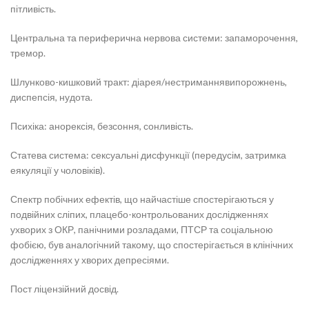
пітливість.
Центральна та периферична нервова системи: запаморочення,
тремор.
Шлунково-кишковий тракт: діарея/нестриманнявипорожнень,
диспепсія, нудота.
Психіка: анорексія, безсоння, сонливість.
Статева система: сексуальні дисфункції (передусім, затримка
еякуляції у чоловіків).
Спектр побічних ефектів, що найчастіше спостерігаються у
подвійних сліпих, плацебо-контрольованих дослідженнях
ухворих з ОКР, панічними розладами, ПТСР та соціальною
фобією, був аналогічний такому, що спостерігається в клінічних
дослідженнях у хворих депресіями.
Пост ліцензійний досвід.