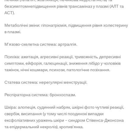
безсимптомнепідвищення рівнів трансаміназ у плазмі (АЛТ та
АСТ).
Метаболічні зміни: гіпонатріємія, підвищення рівня холестерину
в плазмі.
М’язово-скелетна система: артралгія.
Психіка: ажитація, агресивні реакції, тривожність, депресивні
симптоми, ейфорія, галюцинації, зниження лібідо у чоловіків
тажінок, нічні кошмари, психози, патологічне позіхання.
Статева система: нерегулярні менструації.
Респіраторна система: бронхоспазм.
Шкіра: алопеція, судинний набряк, шкірні фото чутливі реакції,
свербіж, висипання (у тому числі поодинокі випадки
ексфоліативних уражень шкіри – синдром Стівенса-Джонсона
та епідермальний некроліз), кропив’янка.