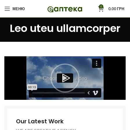
0
МЕНЮ
0.00
ГРН
Leo uteu ullamcorper
Our Latest Work