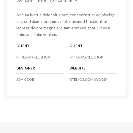
WE ARE CREATIVE AGENCY
Accum luctus dolor sit amet, consectetuer adipiscing
elit, sed diam nonummy nibh euismod tincidunt ut
laoreet dolore magna aliquam erat volutpat. Ut wisi
enim ad minim veniam.
CLIENT
CLIENT
MINDSPARKLE SHOP
MINDSPARKLE SHOP
DESIGNER
WEBSITE
JOHN DOE
XTEMOS.COM/WOOD