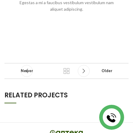
Egestas a mi a faucibus vestibulum vestibulum nam
aliquet adipiscing.
Newer
Older
RELATED PROJECTS
A LACUS BIBENDUM PULVINAR
FURNITURE