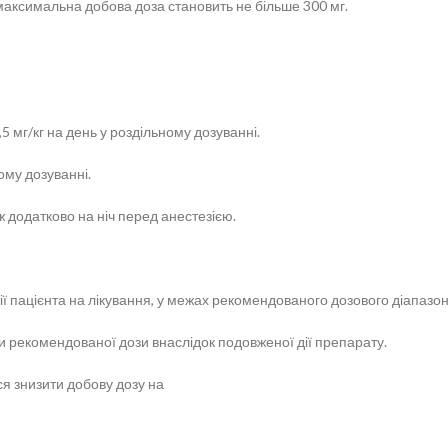
аксимальна добова доза становить не більше 300 мг.
 2,5 мг/кг на день у роздільному дозуванні.
ному дозуванні.
ож додатково на ніч перед анестезією.
ї пацієнта на лікування, у межах рекомендованого дозового діапазон
и рекомендованої дози внаслідок подовженої дії препарату.
я знизити добову дозу на