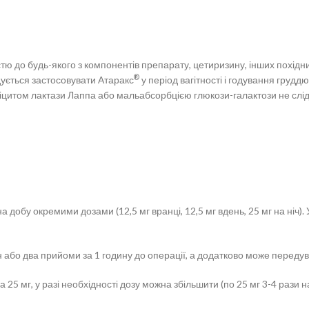
 до будь-якого з компонентів препарату, цетиризину, інших похідних
®
ується застосовувати Атаракс
у період вагітності і годування грудд
іцитом лактази Лаппа або мальабсорбцією глюкози-галактози не слід
 добу окремими дозами (12,5 мг вранці, 12,5 мг вдень, 25 мг на ніч)
ин або два прийоми за 1 годину до операції, а додатково може переду
5 мг, у разі необхідності дозу можна збільшити (по 25 мг 3-4 рази на