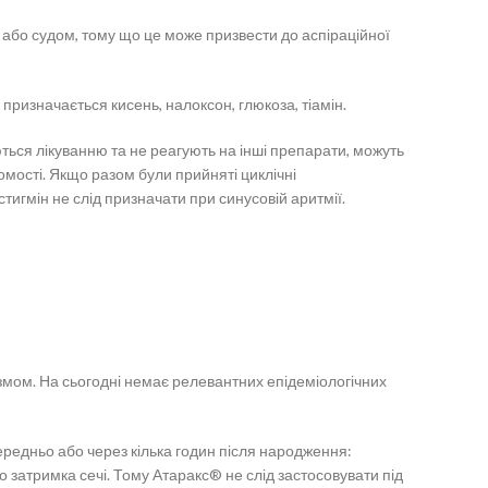
або судом, тому що це може призвести до аспіраційної
ризначається кисень, налоксон, глюкоза, тіамін.
ються лікуванню та не реагують на інші препарати, можуть
домості. Якщо разом були прийняті циклічні
тигмін не слід призначати при синусовій аритмії.
змом. На сьогодні немає релевантних епідеміологічних
ередньо або через кілька годин після народження:
або затримка сечі. Тому Атаракс® не слід застосовувати під