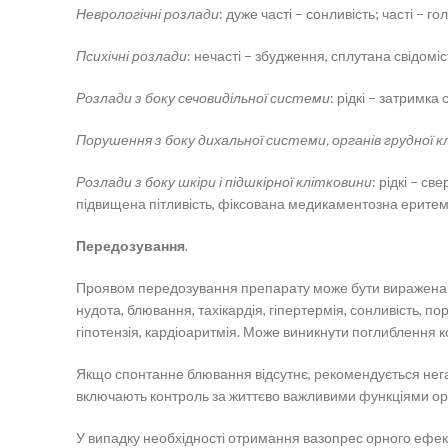
Неврологічні розлади
: дуже часті − сонливість; часті − г
Психічні розлади
: нечасті − збудження, сплутана свідоміст
Розлади з боку сечовидільної системи
: рідкі − затримка
Порушення з боку дихальної системи, органів грудної 
Розлади з боку шкіри і підшкірної клітковини
: рідкі − с
підвищена пітливість, фіксована медикаментозна ерите
Передозування
.
Проявом передозування препарату може бути виражена а
нудота, блювання, тахікардія, гіпертермія, сонливість, 
гіпотензія, кардіоаритмія. Може виникнути поглиблення к
Якщо спонтанне блювання відсутнє, рекомендується нега
включають контроль за життєво важливими функціями орга
У випадку необхідності отримання вазопрес орного ефек