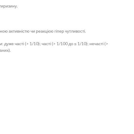
тиризину.
ю активністю чи реакцією гіпер чутливості.
же часті (> 1/10); часті (> 1/100 до ≤ 1/10); нечасті (>
аних).