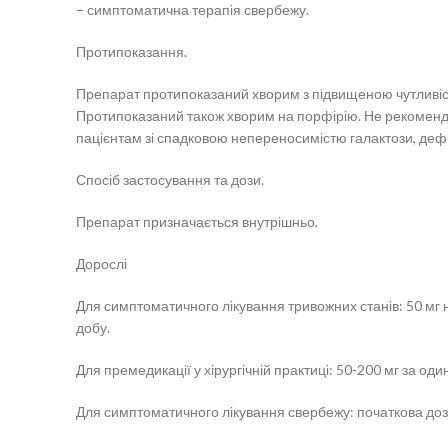
− симптоматична терапія свербежу.
Протипоказання.
Препарат протипоказаний хворим з підвищеною чутливістю
Протипоказаний також хворим на порфірію. Не рекоменд
пацієнтам зі спадковою непереносимістю галактози, деф
Спосіб застосування та дози.
Препарат призначається внутрішньо.
Дорослі
Для симптоматичного лікування тривожних станів: 50 мг на
добу.
Для премедикації у хірургічній практиці: 50-200 мг за од
Для симптоматичного лікування свербежу: початкова доза 2