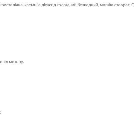
кристалічна, кремнію діоксид колоїдний безводний, магнію стеарат, О
феніл метану.
;