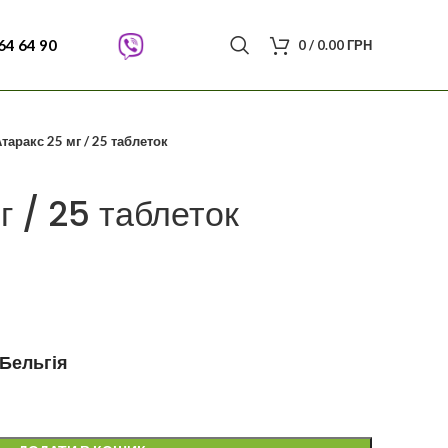
64 64 90
0
/
0.00
ГРН
таракс 25 мг / 25 таблеток
г / 25 таблеток
Бельгія