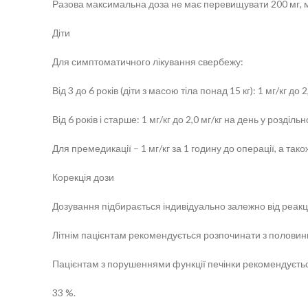
Разова максимальна доза не має перевищувати 200 мг, м
Діти
Для симптоматичного лікування свербежу:
Від 3 до 6 років (діти з масою тіла понад 15 кг): 1 мг/кг до
Від 6 років і старше: 1 мг/кг до 2,0 мг/кг на день у розділь
Для премедикації – 1 мг/кг за 1 годину до операції, а так
Корекція дози
Дозування підбирається індивідуально залежно від реакці
Літнім пацієнтам рекомендується розпочинати з половин
Пацієнтам з порушеннями функції печінки рекомендуєтьс
33 %.