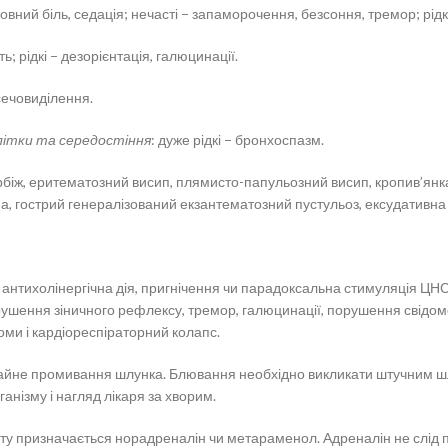
оловний біль, седація; нечасті − запаморочення, безсоння, тремор; рідкі
ь; рідкі − дезорієнтація, галюцинації.
 сечовиділення.
клітки та середостіння
: дуже рідкі − бронхоспазм.
вербіж, еритематозний висип, плямисто-папульозний висип, кропив’янка
ма, гострий генералізований екзантематозний пустульоз, ексудатив
нтихолінергічна дія, пригнічення чи парадоксальна стимуляція ЦН
порушення зіничного рефлексу, тремор, галюцинації, порушення свідом
оми і кардіореспіраторний колапс.
йне промивання шлунка. Блювання необхідно викликати штучним шлях
нізму і нагляд лікаря за хворим.
ту призначається норадреналін чи метараменол. Адреналін не слід 