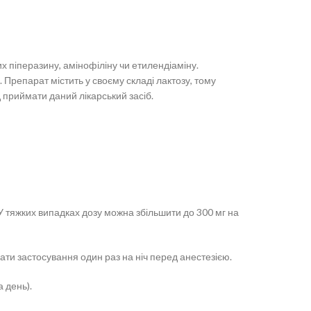
 піперазину, амінофіліну чи етилендіаміну.
ю. Препарат містить у своєму складі лактозу, тому
 приймати даний лікарський засіб.
. У тяжких випадках дозу можна збільшити до 300 мг на
вати застосування один раз на ніч перед анестезією.
 день).