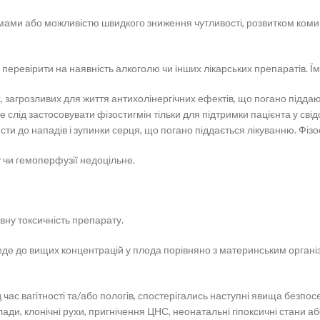
мами або можливістю швидкого зниження чутливості, розвитком коми 
ревірити на наявність алкоголю чи інших лікарських препаратів. Їм п
их, загрозливих для життя антихолінергічних ефектів, що погано підда
 слід застосовувати фізостигмін тільки для підтримки пацієнта у сві
и до нападів і зупинки серця, що погано піддається лікуванню. Фізос
 чи гемоперфузії недоцільне.
ну токсичність препарату.
еде до вищих концентрацій у плода порівняно з материнським органі
ас вагітності та/або пологів, спостерігались наступні явища безпос
озлади, клонічні рухи, пригнічення ЦНС, неонатальні гіпоксичні стани 