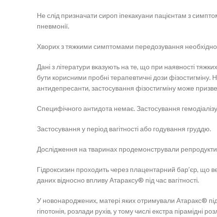
Не слід призначати сироп іпекакуани пацієнтам з симпто
пневмонії.
Хворих з тяжкими симптомами передозування необхідно пе
Дані з літератури вказують на те, що при наявності тяжк
бути корисними пробні терапевтичні дози фізостигміну. Не
антидепресанти, застосування фізостигміну може призвест
Специфічного антидота немає. Застосування гемодіалізу
Застосування у період вагітності або годування груддю.
Дослідження на тваринах продемонстрували репродуктив
Гідроксизин проходить через плацентарний бар’єр, що в
даних відносно впливу Атараксу® під час вагітності.
У новонароджених, матері яких отримували Атаракс® під ч
гіпотонія, розлади рухів, у тому числі екстра пірамідні р