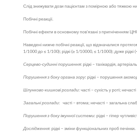
Слід знижувати дози пацієнтам з помірною або тяжкою ни
Побічні реакції.
Побічні ефекти в основному пов’язані з пригніченням Ц
Наведені нижче побічні реакції, що відзначалися протягом
1/1000 до ≤ 1/100); рідкі (≥ 1/10000, ≤ 1/1000); дуже рідк
Серцево-судинні порушення
: рідкі − тахікардія, артеріал
Порушення з боку органа зору
: рідкі − порушення акомода
Шлунково-кишкові розлади
: часті − сухість у роті; нечас
Загальні розлади
: часті − втома; нечасті − загальна сла
Порушення з боку імунної системи
: рідкі − гіпер чутлив
Дослідження
: рідкі − зміни функціональних проб печінки.