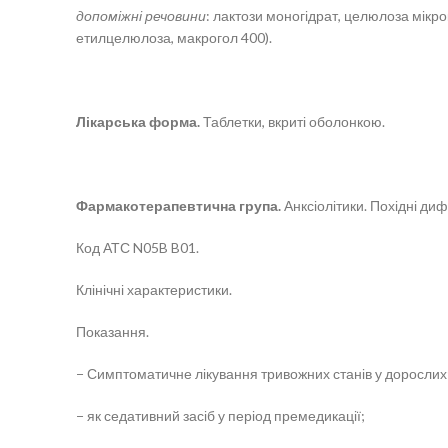
допоміжні речовини
: лактози моногідрат, целюлоза мікро
етилцелюлоза, макрогол 400).
Лікарська форма.
Таблетки, вкриті оболонкою.
Фармакотерапевтична група.
Анксіолітики. Похідні ди
Код АТС N05B B01.
Клінічні характеристики.
Показання.
− Симптоматичне лікування тривожних станів у дорослих
− як седативний засіб у період премедикації;