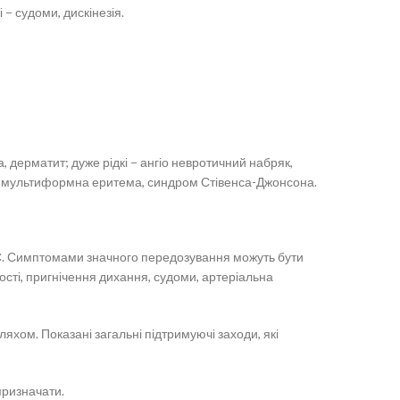
 − судоми, дискінезія.
, дерматит; дуже рідкі − ангіо невротичний набряк,
на мультиформна еритема, синдром Стівенса-Джонсона.
С. Симптомами значного передозування можуть бути
ості, пригнічення дихання, судоми, артеріальна
ом. Показані загальні підтримуючі заходи, які
призначати.