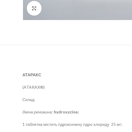
Click to enlarge
АТАРАКС
(ATARAX®)
Склад:
діюча речовина:
hydroxyzine;
1 таблетка містить гідроксизину гідро хлориду 25 мг;