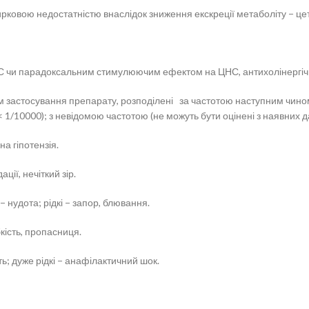
рковою недостатністю внаслідок зниження екскреції метаболіту − це
НС чи парадоксальним стимулюючим ефектом на ЦНС, антихолінергічно
 застосування препарату, розподілені за частотою наступним чином: ду
і (< 1/10000); з невідомою частотою (не можуть бути оцінені з наявних д
ьна гіпотензія.
ції, нечіткий зір.
ті − нудота; рідкі − запор, блювання.
бкість, пропасниця.
ість; дуже рідкі − анафілактичний шок.