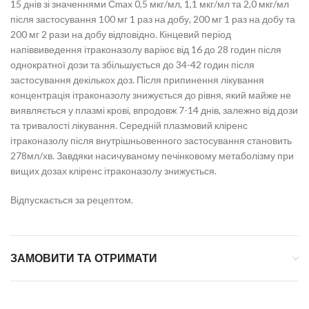
15 днів зі значеннями Сmax 0,5 мкг/мл, 1,1 мкг/мл та 2,0 мкг/мл
після застосування 100 мг 1 раз на добу, 200 мг 1 раз на добу та
200 мг 2 рази на добу відповідно. Кінцевий період
напіввиведення ітраконазолу варіює від 16 до 28 годин після
однократної дози та збільшується до 34-42 годин після
застосування декількох доз. Після припинення лікування
концентрація ітраконазолу знижується до рівня, який майже не
виявляється у плазмі крові, впродовж 7-14 днів, залежно від дози
та тривалості лікування. Середній плазмовий кліренс
ітраконазолу після внутрішньовенного застосування становить
278мл/хв. Завдяки насичуваному печінковому метаболізму при
вищих дозах кліренс ітраконазолу знижується.
Відпускається за рецептом.
ЗАМОВИТИ ТА ОТРИМАТИ