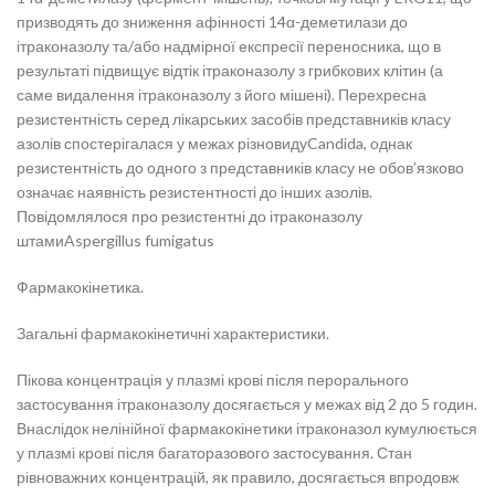
призводять до зниження афінності 14α-деметилази до
ітраконазолу та/або надмірної експресії переносника, що в
результаті підвищує відтік ітраконазолу з грибкових клітин (а
саме видалення ітраконазолу з його мішені). Перехресна
резистентність серед лікарських засобів представників класу
азолів спостерігалася у межах різновидуCandida, однак
резистентність до одного з представників класу не обов’язково
означає наявність резистентності до інших азолів.
Повідомлялося про резистентні до ітраконазолу
штамиAspergillus fumigatus
Фармакокінетика.
Загальні фармакокінетичні характеристики.
Пікова концентрація у плазмі крові після перорального
застосування ітраконазолу досягається у межах від 2 до 5 годин.
Внаслідок нелінійної фармакокінетики ітраконазол кумулюється
у плазмі крові після багаторазового застосування. Стан
рівноважних концентрацій, як правило, досягається впродовж