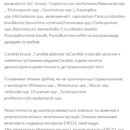
parapsilosis таC. krusei , Cryptococcus neoformans,Malassezia spp
., Trichosporon spp ., Geotrichum spp .), Aspergillus
spp.;Histoplasma spp., включаючиH . capsulatum;Paracoccidioides
brasiliensis;Sporothrix schenckii;Fonsecaea spp.;Cladosporium
spp.;Blastomyces dermatitidis; Coccidiodes immitis;
Pseudallescheria boydii; Penicillium marneffei та інші різновиди
дріжджів та грибків.
Candida krusei , Candida glabrata таCandida tropicalis загалом є
найменш чутливими видамиCandida, а деякі ізоляти
демонструють резистентність до ітраконазолуin vitro
Головними типами грибків, які не пригнічуються ітраконазолом,
є зигоміцети (Rhizopus spp ., Rhizomucor spp ., Mucor spp .
таAbsidia spp .),Fusarium spp ., Scedosporium
proliferansтаScopulariopsis spp .
Резистентність до азолів розвивається повільно та зазвичай є
результатом кількох генетичних мутацій. Описані механізми
включають надмірну експресію ERG11, який кодує
14α-деметилазу (фермент-мішень), точкові мутації у ERG11, що