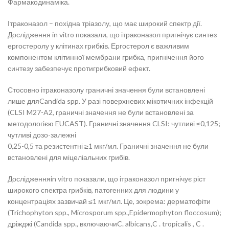
Фармакодинаміка.
Ітраконазол – похідна тріазолу, що має широкий спектр дії.
Дослідження in vitro показали, що ітраконазол пригнічує синтез
ергостеролу у клітинах грибків. Ергостерол є важливим
компонентом клітинної мембрани грибка, пригнічення його
синтезу забезпечує протигрибковий ефект.
Стосовно ітраконазолу граничні значення були встановлені
лише дляCandida spp. У разі поверхневих мікотичних інфекцій
(CLSI M27-A2, граничні значення не були встановлені за
методологією EUCAST). Граничні значення CLSI: чутливі ≤0,125;
чутливі дозо-залежні
0,25-0,5 та резистентні ≥1 мкг/мл. Граничні значення не були
встановлені для міцеліальних грибів.
Дослідженняin vitro показали, що ітраконазол пригнічує ріст
широкого спектра грибків, патогенних для людини у
концентраціях зазвичай ≤1 мкг/мл. Це, зокрема: дерматофіти
(Trichophyton spp., Microsporum spp.,Epidermophyton floccosum);
дріжджі (Candida spp., включаючиC. albicans,C . tropicalis , C .