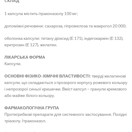
CКЛАД
1 капсула містить ітраконазолу 100 мг;
допоміжні речовини: сахароза, гіпромелоза та макрогол 20 000;
оболонка капсули: титану діоксид (Е 171), індигокармін (Е 132),
еритрозин (Е 127), желатин.
ЛІКАРСЬКА ФОРМА
Капсули.
ОСНОВНІ ФІЗИКО-ХІМІЧНІ ВЛАСТИВОСТІ:
тверді желатинові
капсули, що складаються з прозорого корпусу рожевого кольору
і непрозорої синьої кришечки. Вміст капсул – гранули кремового
або майже білого кольору.
ФАРМАКОЛОГІЧНА ГРУПА
Протигрибкові препарати для системного застосування. Похідні
тріазолу. Ітраконазол.